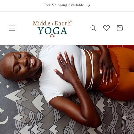
Ir
Free Shipping Available
directamente
al contenido
Carrito